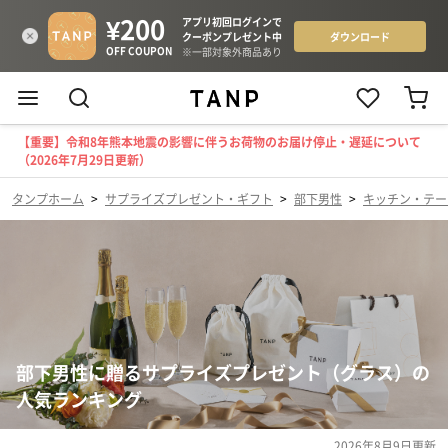
【重要】令和8年熊本地震の影響に伴うお荷物のお届け停止・遅延について
（2026年7月29日更新）
タンプホーム
>
サプライズプレゼント・ギフト
>
部下男性
>
キッチン・テー
部下男性に贈るサプライズプレゼント（グラス）の
人気ランキング
2026年8月9日
更新