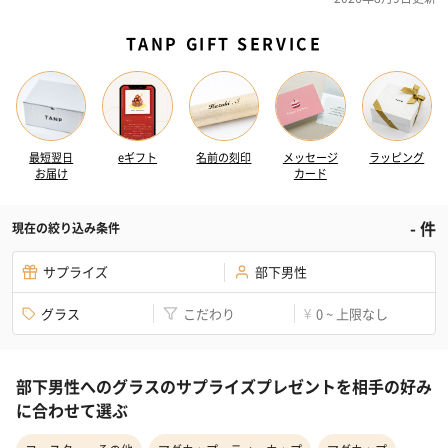
TANP GIFT SERVICE
最短翌日
eギフト
名前の刻印
メッセージ
ラッピング
お届け
カード
-
件
現在の絞り込み条件
サプライズ
部下男性
グラス
こだわり
0 ~ 上限なし
¥
部下男性へのグラスのサプライズプレゼントを相手の好み
に合わせて選ぶ