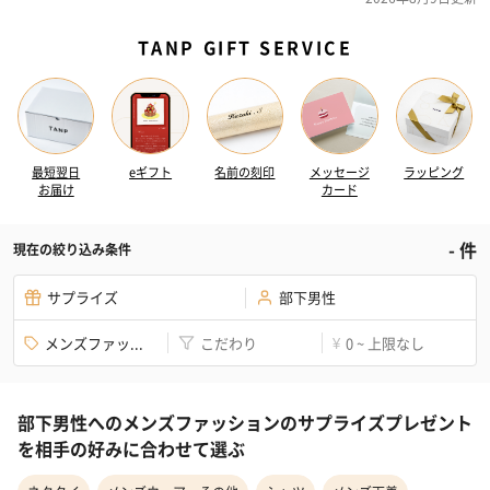
TANP GIFT SERVICE
最短翌日
eギフト
名前の刻印
メッセージ
ラッピング
お届け
カード
-
件
現在の絞り込み条件
サプライズ
部下男性
メンズファッ...
こだわり
0 ~ 上限なし
¥
部下男性へのメンズファッションのサプライズプレゼント
を相手の好みに合わせて選ぶ