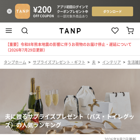
【重要】令和8年熊本地震の影響に伴うお荷物のお届け停止・遅延について
（2026年7月29日更新）
タンプホーム
>
サプライズプレゼント・ギフト
>
夫
>
インテリア
>
生活雑
夫に贈るサプライズプレゼント（バス・トイレグッ
ズ）の人気ランキング
2026年8月7日
更新