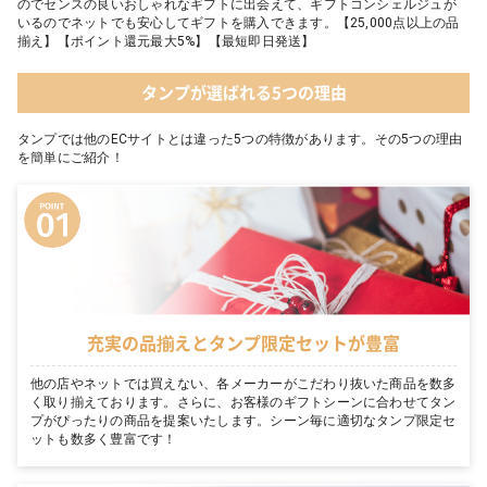
のでセンスの良いおしゃれなギフトに出会えて、ギフトコンシェルジュが
いるのでネットでも安心してギフトを購入できます。【25,000点以上の品
揃え】【ポイント還元最大5%】【最短即日発送】
タンプが選ばれる5つの理由
タンプでは他のECサイトとは違った5つの特徴があります。その5つの理由
を簡単にご紹介！
充実の品揃えとタンプ限定セットが豊富
他の店やネットでは買えない、各メーカーがこだわり抜いた商品を数多
く取り揃えております。さらに、お客様のギフトシーンに合わせてタン
プがぴったりの商品を提案いたします。シーン毎に適切なタンプ限定セ
ットも数多く豊富です！