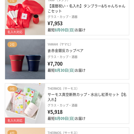
1位
【還暦祝い・名入れ】タンブラー&ちゃんちゃん
こセット
グラス・カップ・酒器
¥7,953
最短
8月09日(日)
お届け
名入れ対応
YAMAHI（ヤマヒ）
2位
蒼赤金銀反カップペア
グラス・カップ・酒器
¥7,700
最短
8月30日(日)
お届け
THERMOS（サーモス）
3位
サーモス真空断熱カップ・水出し紅茶セット【名
入れ】
グラス・カップ・酒器
¥5,918
最短
8月09日(日)
お届け
名入れ対応
THERMOS（サーモス）
4位