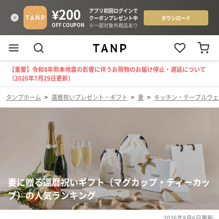
【重要】令和8年熊本地震の影響に伴うお荷物のお届け停止・遅延について
（2026年7月29日更新）
タンプホーム
>
還暦祝いプレゼント・ギフト
>
妻
>
キッチン・テーブルウェ
妻に贈る還暦祝いギフト（マグカップ・ティーカッ
プ）の人気ランキング
2026年8月6日
更新