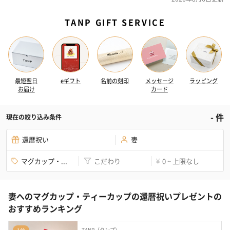
TANP GIFT SERVICE
最短翌日
eギフト
名前の刻印
メッセージ
ラッピング
お届け
カード
-
件
現在の絞り込み条件
還暦祝い
妻
マグカップ・...
こだわり
0 ~ 上限なし
¥
妻へのマグカップ・ティーカップの還暦祝いプレゼントの
おすすめランキング
TANP（タンプ）