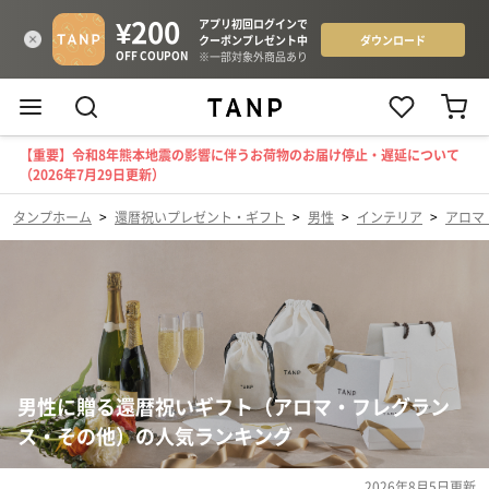
【重要】令和8年熊本地震の影響に伴うお荷物のお届け停止・遅延について
（2026年7月29日更新）
タンプホーム
>
還暦祝いプレゼント・ギフト
>
男性
>
インテリア
>
アロマ
男性に贈る還暦祝いギフト（アロマ・フレグラン
ス・その他）の人気ランキング
2026年8月5日
更新