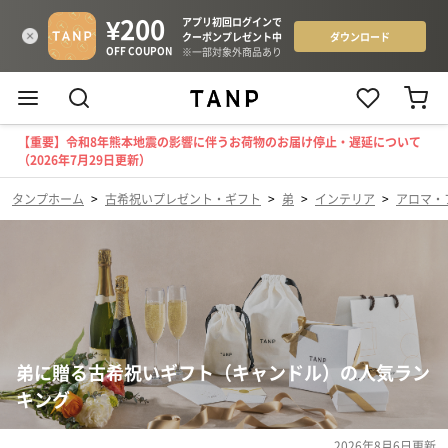
【重要】令和8年熊本地震の影響に伴うお荷物のお届け停止・遅延について
（2026年7月29日更新）
タンプホーム
>
古希祝いプレゼント・ギフト
>
弟
>
インテリア
>
アロマ・
弟に贈る古希祝いギフト（キャンドル）の人気ラン
キング
2026年8月6日
更新