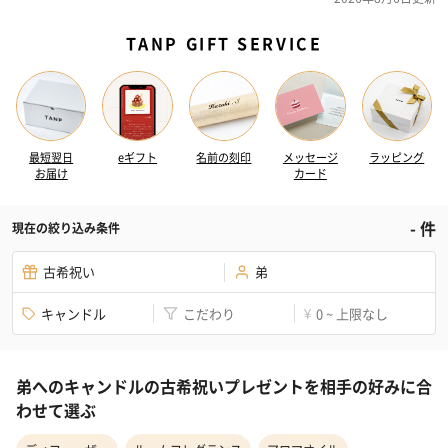
TANP GIFT SERVICE
最短翌日
eギフト
名前の刻印
メッセージ
ラッピング
お届け
カード
-
件
現在の絞り込み条件
古希祝い
弟
キャンドル
こだわり
0 ~ 上限なし
¥
弟へのキャンドルの古希祝いプレゼントを相手の好みに合
わせて選ぶ