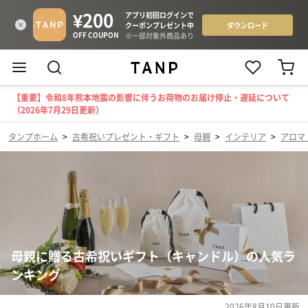
【重要】令和8年熊本地震の影響に伴うお荷物のお届け停止・遅延について
（2026年7月29日更新）
タンプホーム
>
古希祝いプレゼント・ギフト
>
母親
>
インテリア
>
アロマ
母親に贈る古希祝いギフト（キャンドル）の人気ラ
ンキング
2026年8月10日
更新