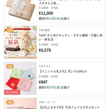
スタオル２枚...
生活雑貨・日用品
¥11,000
最短
8月13日(木)
お届け
TANP福袋
2位
TANP 大人向けキッチン・タオル福袋｜引越し祝
い・新生活
生活雑貨・日用品
¥6,578
今治タオル
3位
【イニシャル名入れ】花いろはMUJI
生活雑貨・日用品
¥847
最短
8月07日(金)
お届け
名入れ対応
TANP（タンプ）
4位
【お礼におすすめ】今治フェイスタオルセット