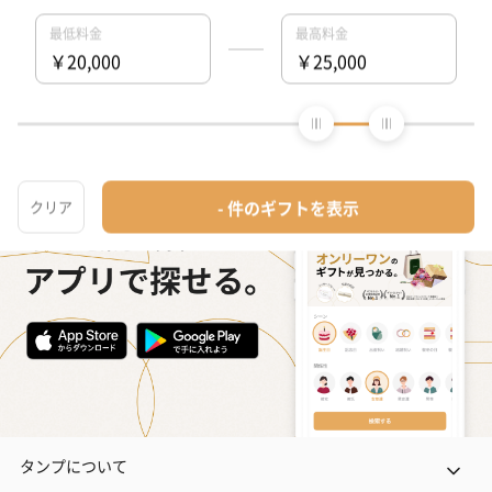
るネット通販サイトです。こだわりの商品をこだわりのラッピン
グで、最短で即日発送にてご対応いたします。
タンプホーム
>
古希祝いプレゼント・ギフト
>
ファッション
>
対象商品（価格
タンプについて