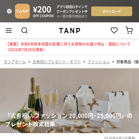
【重要】令和8年熊本地震の影響に伴うお荷物のお届け停止・遅延について
（2026年7月29日更新）
タンプホーム
>
古希祝いプレゼント・ギフト
>
ファッション
>
対象商品（価格
「古希祝い ファッション 20,000円~25,000円」の
プレゼント検索結果
2026年8月7日
更新