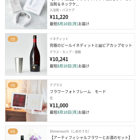
浴剤＆ネックケ...
入浴剤・バスケア
¥11,220
最短
8月10日(月)
お届け
イネディット
2位
究極のビールイネディットと錫ビアカップセット
グラス・カップ・酒器
¥10,241
最短
8月10日(月)
お届け
アプラス
3位
フラワーフォトフレーム　モード
花
¥11,000
最短
8月10日(月)
お届け
Shimenouchi（しめのうち）
4位
【アーティフィシャルフラワーとお酒のセット】