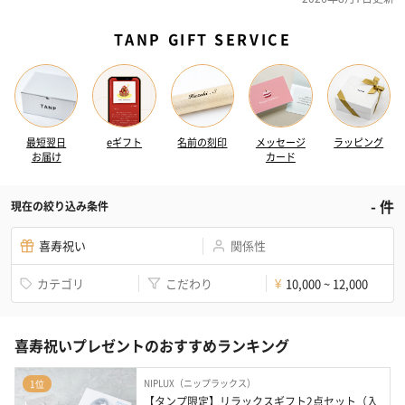
TANP GIFT SERVICE
最短翌日
eギフト
名前の刻印
メッセージ
ラッピング
お届け
カード
-
件
現在の絞り込み条件
喜寿祝い
関係性
カテゴリ
こだわり
10,000 ~ 12,000
¥
喜寿祝いプレゼントのおすすめランキング
NIPLUX（ニップラックス）
1位
【タンプ限定】リラックスギフト2点セット（入