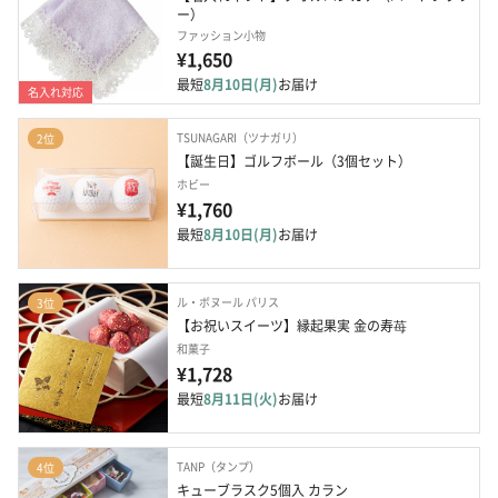
ー）
ファッション小物
¥1,650
最短
8月10日(月)
お届け
名入れ対応
TSUNAGARI（ツナガリ）
2位
【誕生日】ゴルフボール（3個セット）
ホビー
¥1,760
最短
8月10日(月)
お届け
ル・ボヌール パリス
3位
【お祝いスイーツ】縁起果実 金の寿苺
和菓子
¥1,728
最短
8月11日(火)
お届け
TANP（タンプ）
4位
キューブラスク5個入 カラン