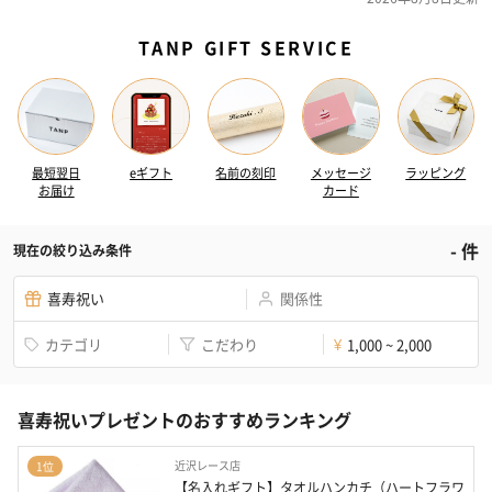
TANP GIFT SERVICE
最短翌日
eギフト
名前の刻印
メッセージ
ラッピング
お届け
カード
-
件
現在の絞り込み条件
喜寿祝い
関係性
カテゴリ
こだわり
1,000 ~ 2,000
¥
喜寿祝いプレゼントのおすすめランキング
近沢レース店
1位
【名入れギフト】タオルハンカチ（ハートフラワ