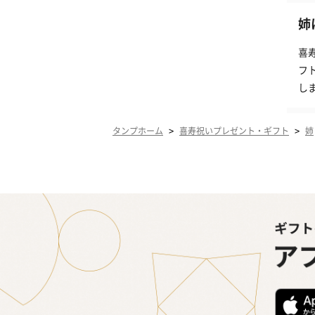
姉
喜
フ
し
>
>
タンプホーム
喜寿祝いプレゼント・ギフト
姉