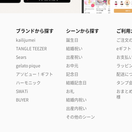
ブランドから探す
シーンから探す
ご利用
kailijumei
誕生日
ご注文
TANGLE TEEZER
結婚祝い
eギフト
Sears
出産祝い
お支払
gelato pique
お中元
ラッピ
アソビュー！ギフト
記念日
配送に
ハーモニック
結婚記念日
タンプ
SWATi
お礼
おまと
様
BUYER
結婚内祝い
出産内祝い
その他のシーン