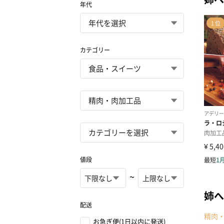
年代
カテゴリー
値段
~
姉へ
配送
精肉
お急ぎ便(1日以内に発送)