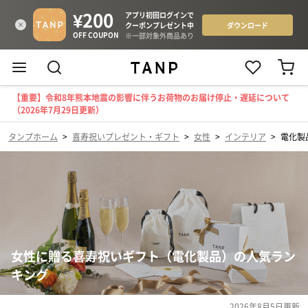
【重要】令和8年熊本地震の影響に伴うお荷物のお届け停止・遅延について
（2026年7月29日更新）
タンプホーム
>
喜寿祝いプレゼント・ギフト
>
女性
>
インテリア
>
電化製
女性に贈る喜寿祝いギフト（電化製品）の人気ラン
キング
2026年8月5日
更新