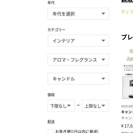
年代
ディ
カテゴリー
プレ
値段
~
配送
お急ぎ便(1日以内に発送)