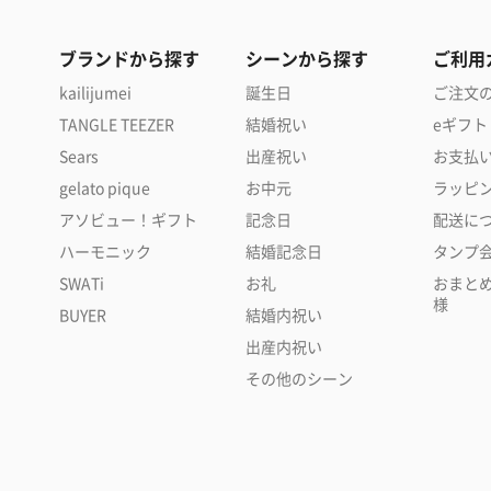
ブランドから探す
シーンから探す
ご利用
kailijumei
誕生日
ご注文
TANGLE TEEZER
結婚祝い
eギフト
Sears
出産祝い
お支払
gelato pique
お中元
ラッピ
アソビュー！ギフト
記念日
配送に
ハーモニック
結婚記念日
タンプ
SWATi
お礼
おまと
様
BUYER
結婚内祝い
出産内祝い
その他のシーン