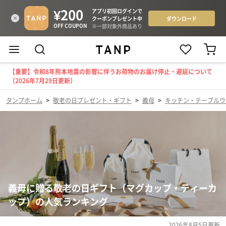
【重要】令和8年熊本地震の影響に伴うお荷物のお届け停止・遅延について
（2026年7月29日更新）
タンプホーム
>
敬老の日プレゼント・ギフト
>
義母
>
キッチン・テーブルウ
義母に贈る敬老の日ギフト（マグカップ・ティーカ
ップ）の人気ランキング
2026年8月5日
更新