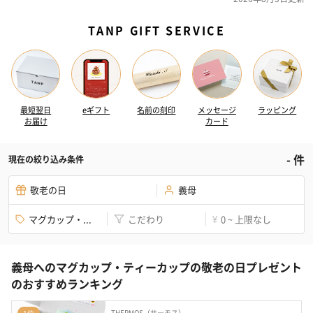
TANP GIFT SERVICE
最短翌日
eギフト
名前の刻印
メッセージ
ラッピング
お届け
カード
-
件
現在の絞り込み条件
敬老の日
義母
マグカップ・...
こだわり
0 ~ 上限なし
¥
義母へのマグカップ・ティーカップの敬老の日プレゼント
のおすすめランキング
THERMOS（サーモス）