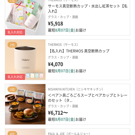
1位
サーモス真空断熱カップ・水出し紅茶セット【名
入れ】
グラス・カップ・酒器
¥5,918
最短
8月07日(金)
お届け
名入れ対応
THERMOS（サーモス）
2位
【名入れ】THERMOS 真空断熱カップ
グラス・カップ・酒器
¥4,070
最短
8月07日(金)
お届け
名入れ対応
NISHIKIYA KITCHEN（ニシキヤキッチン）
3位
＜ペア＞具ごろごろスープとペアカップとトレー
のセット（タ...
グラス・カップ・酒器
¥6,712〜
最短
8月07日(金)
お届け
PAUL ＆ JOE（ポール＆ジョー）
4位