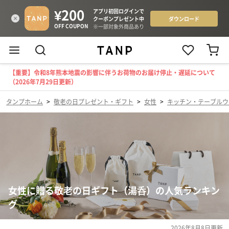
【重要】令和8年熊本地震の影響に伴うお荷物のお届け停止・遅延について
（2026年7月29日更新）
タンプホーム
>
敬老の日プレゼント・ギフト
>
女性
>
キッチン・テーブルウ
女性に贈る敬老の日ギフト（湯呑）の人気ランキン
グ
2026年8月8日
更新