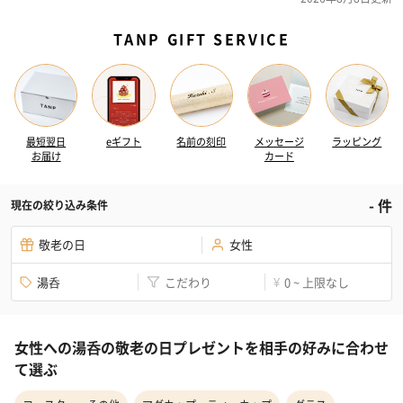
TANP GIFT SERVICE
最短翌日
eギフト
名前の刻印
メッセージ
ラッピング
お届け
カード
-
件
現在の絞り込み条件
敬老の日
女性
湯呑
こだわり
0 ~ 上限なし
¥
女性への湯呑の敬老の日プレゼントを相手の好みに合わせ
て選ぶ