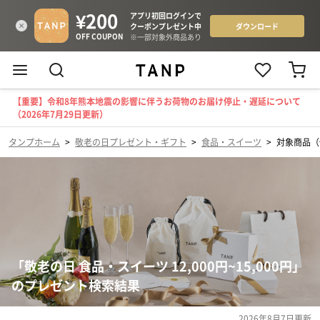
【重要】令和8年熊本地震の影響に伴うお荷物のお届け停止・遅延について
（2026年7月29日更新）
タンプホーム
>
敬老の日プレゼント・ギフト
>
食品・スイーツ
>
対象商品（価
「敬老の日 食品・スイーツ 12,000円~15,000円」
のプレゼント検索結果
2026年8月7日
更新