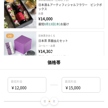
1位
日本酒＆アーティフィシャルフラワー　ピンクボ
ックス
お酒
¥14,000
最短
8月13日(木)
お届け
日本茶きみくら
2位
日本茶 茶器揃えセット
コーヒー・お茶
¥14,300
最短
8月11日(火)
お届け
プレミアムギフト嵐
3位
【名入れギフト】モエ・エ・シャンドン
［750ml］
お酒
¥13,860
最短
8月20日(木)
お届け
名入れ対応
CerisierPLUS（セリジエプラス）
4位