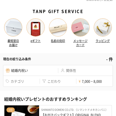
TANP GIFT SERVICE
最短翌日
eギフト
名前の刻印
メッセージ
ラッピング
お届け
カード
-
件
現在の絞り込み条件
結婚内祝い
関係性
カテゴリ
こだわり
7,000 ~ 8,000
¥
結婚内祝いプレゼントのおすすめランキング
SHIMANTO DOMEKI CO.LTD.（シマントドメキカンパニ）
1位
【お出汁パックギフト】ORIGINAL BLEND 