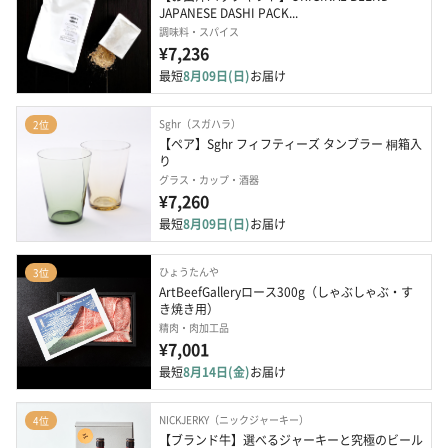
JAPANESE DASHI PACK...
調味料・スパイス
¥7,236
最短
8月09日(日)
お届け
Sghr（スガハラ）
2位
【ペア】Sghr フィフティーズ タンブラー 桐箱入
り
グラス・カップ・酒器
¥7,260
最短
8月09日(日)
お届け
ひょうたんや
3位
ArtBeefGalleryロース300g（しゃぶしゃぶ・す
き焼き用）
精肉・肉加工品
¥7,001
最短
8月14日(金)
お届け
NICKJERKY（ニックジャーキー）
4位
【ブランド牛】選べるジャーキーと究極のビール