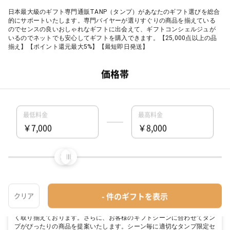
日本最大級のギフト専門通販TANP（タンプ）があなたのギフト選びを総合
的にサポートいたします。専門バイヤーが選りすぐりの商品を揃えている
のでセンスの良いおしゃれなギフトに出会えて、ギフトコンシェルジュが
いるのでネットでも安心してギフトを購入できます。【25,000点以上の品
揃え】【ポイント還元最大5%】【最短即日発送】
タンプが選ばれる5つの理由
タンプでは他のECサイトとは違った5つの特徴があります。その5つの理由
を簡単にご紹介！
充実の品揃えとタンプ限定セットが豊富
他の店やネットでは買えない、各メーカーがこだわり抜いた商品を数多
く取り揃えております。さらに、お客様のギフトシーンに合わせてタン
プがぴったりの商品を提案いたします。シーン毎に適切なタンプ限定セ