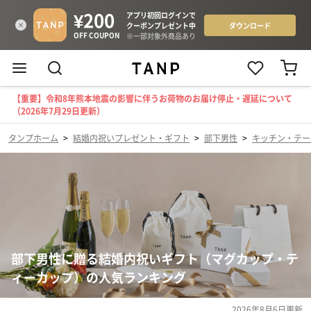
【重要】令和8年熊本地震の影響に伴うお荷物のお届け停止・遅延について
（2026年7月29日更新）
タンプホーム
>
結婚内祝いプレゼント・ギフト
>
部下男性
>
キッチン・テー
部下男性に贈る結婚内祝いギフト（マグカップ・テ
ィーカップ）の人気ランキング
2026年8月6日
更新