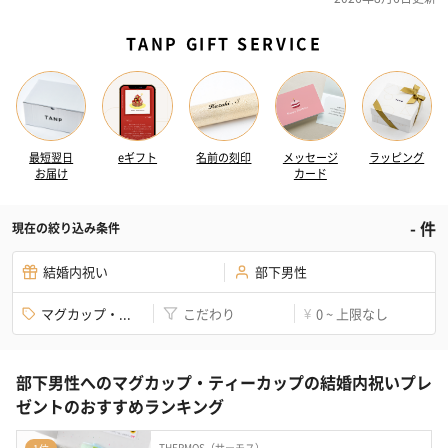
TANP GIFT SERVICE
最短翌日
eギフト
名前の刻印
メッセージ
ラッピング
お届け
カード
-
件
現在の絞り込み条件
結婚内祝い
部下男性
マグカップ・...
こだわり
0 ~ 上限なし
¥
部下男性へのマグカップ・ティーカップの結婚内祝いプレ
ゼントのおすすめランキング
THERMOS（サーモス）