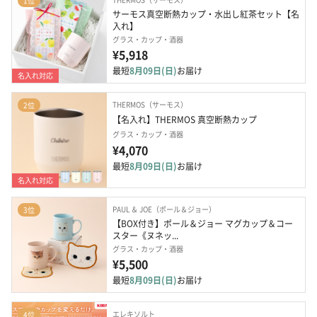
1位
サーモス真空断熱カップ・水出し紅茶セット【名
入れ】
グラス・カップ・酒器
¥5,918
最短
8月09日(日)
お届け
名入れ対応
THERMOS（サーモス）
2位
【名入れ】THERMOS 真空断熱カップ
グラス・カップ・酒器
¥4,070
最短
8月09日(日)
お届け
名入れ対応
PAUL ＆ JOE（ポール＆ジョー）
3位
【BOX付き】ポール＆ジョー マグカップ＆コー
スター《ヌネッ...
グラス・カップ・酒器
¥5,500
最短
8月09日(日)
お届け
エレキソルト
4位