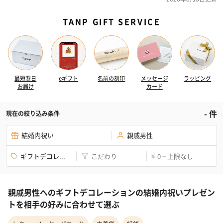
TANP GIFT SERVICE
最短翌日
eギフト
名前の刻印
メッセージ
ラッピング
お届け
カード
-
件
現在の絞り込み条件
結婚内祝い
親戚男性
ギフトデコレ...
こだわり
0 ~ 上限なし
¥
親戚男性へのギフトデコレーションの結婚内祝いプレゼン
トを相手の好みに合わせて選ぶ