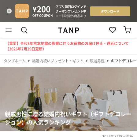
【重要】令和8年熊本地震の影響に伴うお荷物のお届け停止・遅延について
（2026年7月29日更新）
タンプホーム
>
結婚内祝いプレゼント・ギフト
>
親戚男性
>
ギフトデコレー
親戚男性に贈る結婚内祝いギフト（ギフトデコレー
ション）の人気ランキング
2026年8月8日
更新