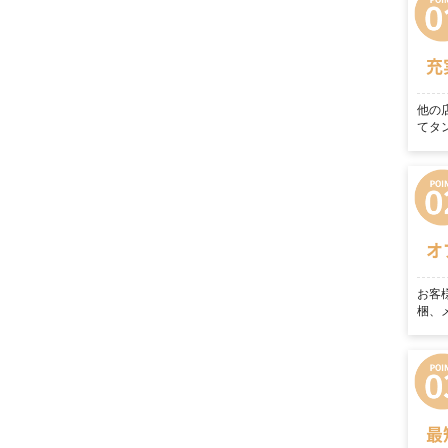
充
他の
てタ
オ
お客
梱、
最