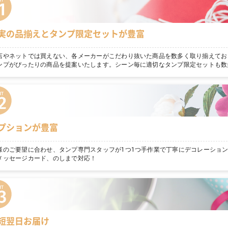
実の品揃えとタンプ限定セットが豊富
店やネットでは買えない、各メーカーがこだわり抜いた商品を数多く取り揃えてお
ンプがぴったりの商品を提案いたします。シーン毎に適切なタンプ限定セットも数
プションが豊富
様のご要望に合わせ、タンプ専門スタッフが1つ1つ手作業で丁寧にデコレーショ
メッセージカード、のしまで対応！
短翌日お届け