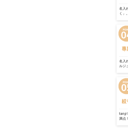
名入
く」
専
名入
ルジ
絞
ta
満点