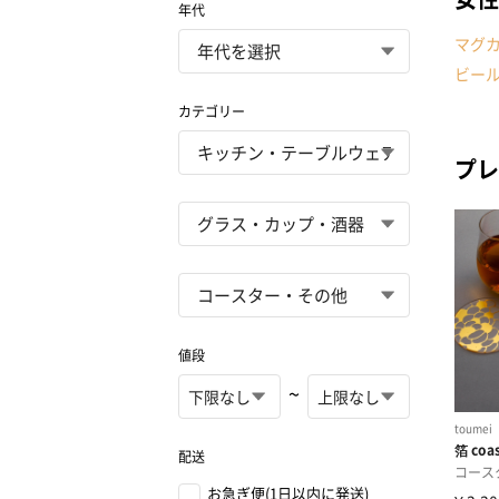
年代
マグ
ビー
カテゴリー
プレ
値段
~
配送
お急ぎ便(1日以内に発送)