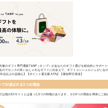
大級のギフト専門通販TANP（タンプ）があなたのギフト選びを総合的にサポー
るのでセンスの良いおしゃれなギフトに出会えて、ギフトコンシェルジュがいる
,000点以上の品揃え】【ポイント還元最大5%】【最短即日発送】
ンプが選ばれる5つの理由
では他のECサイトとは違った5つの特徴があります。その5つの理由を簡単にご紹