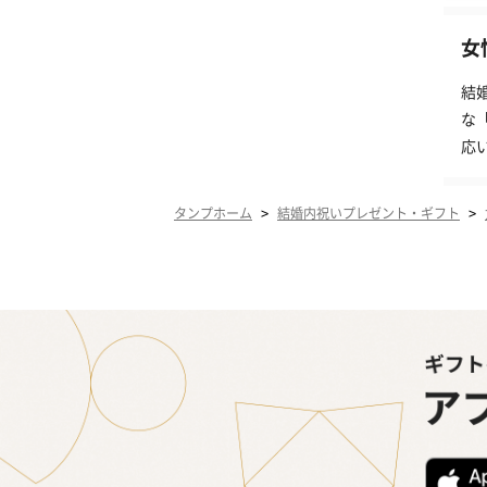
女
結
な
応
>
>
タンプホーム
結婚内祝いプレゼント・ギフト