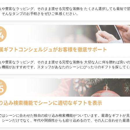
れや豊富なラッピング、そのまま渡せる完璧な装飾を たくさん選択しても最短で
。そんなタンプのお手軽さをぜひご体感ください。
属ギフトコンシェルジュがお客様を徹底サポート
れや豊富なラッピング、そのまま渡せる完璧な装飾を 大切な人に何を贈れば良いの
ュ機能がおすすめです。スタッフがあなたのシーンにぴったりのギフトを探してく
り込み検索機能でシーンに適切なギフトを表示
npではシーンに合わせた独自の絞り込み検索機能がついています。最適なギフトが見
！シーンだけでなく、年代や関係性からも絞り込めるので、その人に合わせた最適