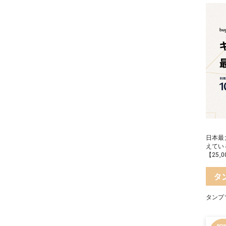
日本最
えてい
【25
タ
タンプ