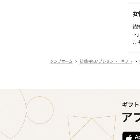
女
結
ト
ま
>
>
タンプホーム
結婚内祝いプレゼント・ギフト