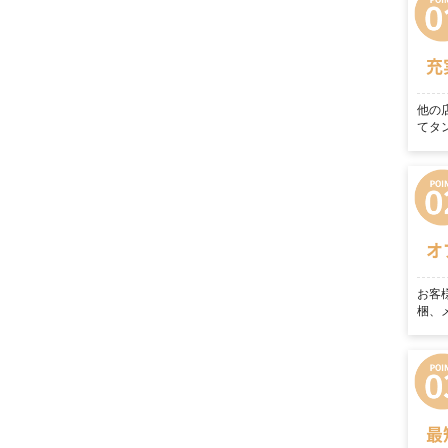
充
他の
てタ
オ
お客
梱、
最