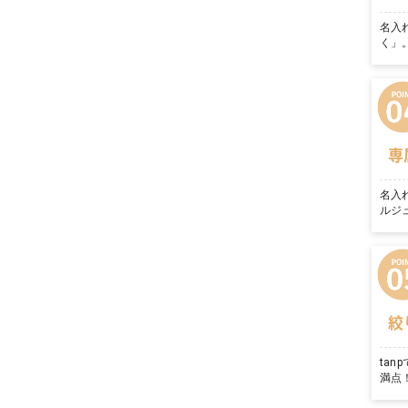
名入
く」
専
名入
ルジ
絞
ta
満点