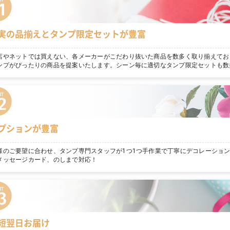
実の品揃えとタンプ限定セットが豊富
店やネットでは買えない、各メーカーがこだわり抜いた商品を数多く取り揃えてお
ンプがぴったりの商品を提案いたします。シーン毎に適切なタンプ限定セットも数
プションが豊富
様のご要望に合わせ、タンプ専門スタッフが1つ1つ手作業で丁寧にデコレーショ
メッセージカード、のしまで対応！
短翌日お届け