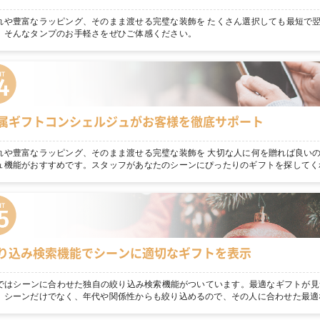
れや豊富なラッピング、そのまま渡せる完璧な装飾を たくさん選択しても最短で
。そんなタンプのお手軽さをぜひご体感ください。
属ギフトコンシェルジュがお客様を徹底サポート
れや豊富なラッピング、そのまま渡せる完璧な装飾を 大切な人に何を贈れば良いの
ュ機能がおすすめです。スタッフがあなたのシーンにぴったりのギフトを探してく
り込み検索機能でシーンに適切なギフトを表示
npではシーンに合わせた独自の絞り込み検索機能がついています。最適なギフトが見
！シーンだけでなく、年代や関係性からも絞り込めるので、その人に合わせた最適