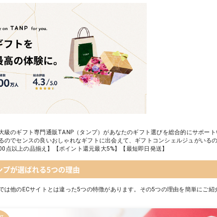
大級のギフト専門通販TANP（タンプ）があなたのギフト選びを総合的にサポー
るのでセンスの良いおしゃれなギフトに出会えて、ギフトコンシェルジュがいる
,000点以上の品揃え】【ポイント還元最大5%】【最短即日発送】
ンプが選ばれる5つの理由
では他のECサイトとは違った5つの特徴があります。その5つの理由を簡単にご紹