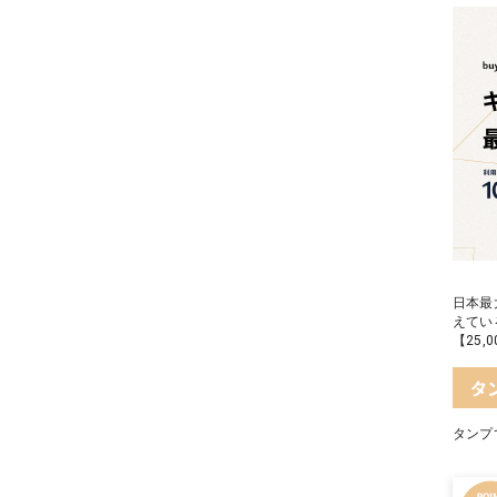
日本最
えてい
【25
タ
タンプ