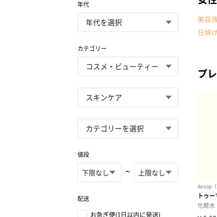
年代
美容
日焼け
カテゴリー
プレ
値段
~
配送
お急ぎ便(1日以内に発送)