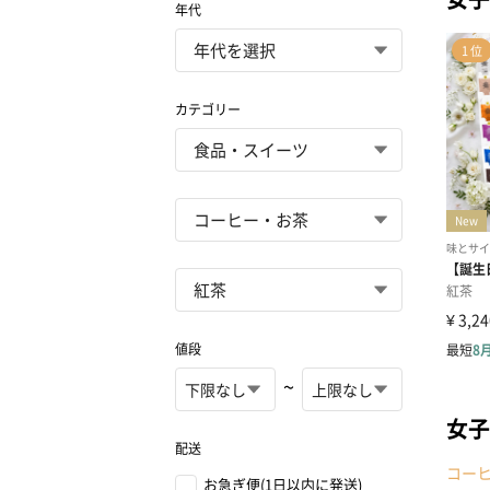
年代
カテゴリー
値段
~
女子
配送
コー
お急ぎ便(1日以内に発送)