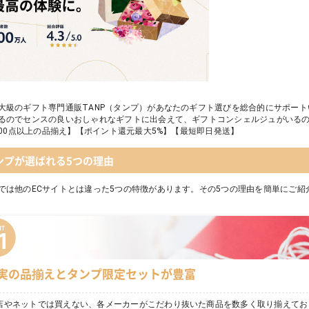
大級のギフト専門通販TANP（タンプ）があなたのギフト選びを総合的にサポー
るのでセンスの良いおしゃれなギフトに出会えて、ギフトコンシェルジュがいる
,000点以上の品揃え】【ポイント還元最大5%】【最短即日発送】
ンプが選ばれる5つの理由
では他のECサイトとは違った5つの特徴があります。その5つの理由を簡単にご紹
実の品揃えとタンプ限定セットが豊富
店やネットでは買えない、各メーカーがこだわり抜いた商品を数多く取り揃えてお