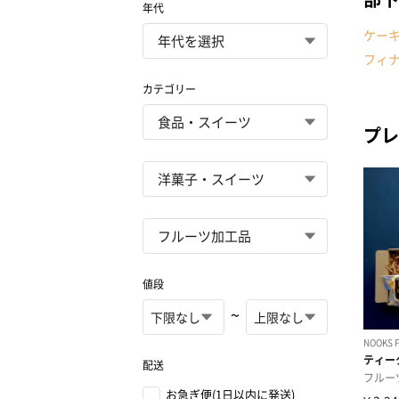
年代
ケー
フィ
カテゴリー
プレ
値段
~
配送
お急ぎ便(1日以内に発送)