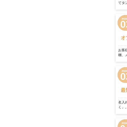
てタ
オ
お客
梱、
最
名入
く」