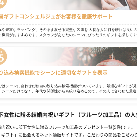
属ギフトコンシェルジュがお客様を徹底サポート
れや豊富なラッピング、そのまま渡せる完璧な装飾を 大切な人に何を贈れば良いの
ュ機能がおすすめです。スタッフがあなたのシーンにぴったりのギフトを探してく
り込み検索機能でシーンに適切なギフトを表示
npではシーンに合わせた独自の絞り込み検索機能がついています。最適なギフトが見
！シーンだけでなく、年代や関係性からも絞り込めるので、その人に合わせた最適
下女性に贈る結婚内祝いギフト（フルーツ加工品）の人気
婚内祝いに部下女性に贈るフルーツ加工品のプレゼント一覧(5件)です。
「ギフト」に出会えるネット通販サイトです。こだわりの商品をこだわ