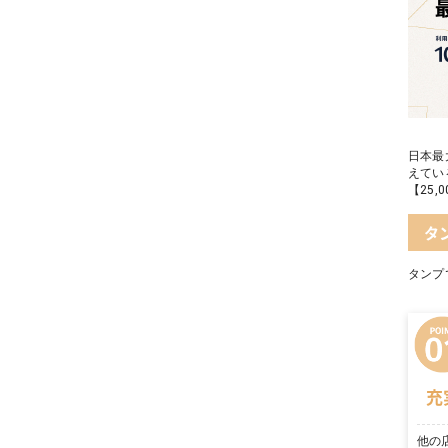
日本最
えてい
【25
タ
タンプ
充
他の