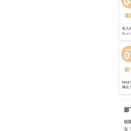
専
名入
ルジ
絞
ta
満点
部
結
な