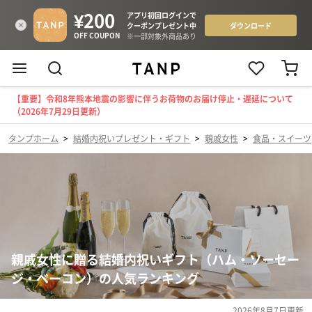
【重要】令和8年熊本地震の影響に伴うお荷物のお届け停止・遅延について
（2026年7月29日更新）
タンプホーム
>
結婚内祝いプレゼント・ギフト
>
親戚女性
>
食品・スイーツ
親戚女性に贈る結婚内祝いギフト（ハム・ソーセー
ジ・ベーコン）の人気ランキング
2026年8月7日
更新