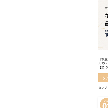
日本最
えてい
【25
タ
タンプ