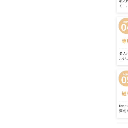
名入
く」
専
名入
ルジ
絞
ta
満点