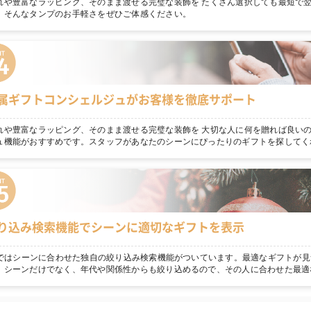
れや豊富なラッピング、そのまま渡せる完璧な装飾を たくさん選択しても最短で
。そんなタンプのお手軽さをぜひご体感ください。
属ギフトコンシェルジュがお客様を徹底サポート
れや豊富なラッピング、そのまま渡せる完璧な装飾を 大切な人に何を贈れば良いの
ュ機能がおすすめです。スタッフがあなたのシーンにぴったりのギフトを探してく
り込み検索機能でシーンに適切なギフトを表示
npではシーンに合わせた独自の絞り込み検索機能がついています。最適なギフトが見
！シーンだけでなく、年代や関係性からも絞り込めるので、その人に合わせた最適