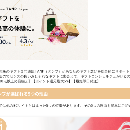
大級のギフト専門通販TANP（タンプ）があなたのギフト選びを総合的にサポー
るのでセンスの良いおしゃれなギフトに出会えて、ギフトコンシェルジュがいる
,000点以上の品揃え】【ポイント還元最大5%】【最短即日発送】
ンプが選ばれる5つの理由
では他のECサイトとは違った5つの特徴があります。その5つの理由を簡単にご紹