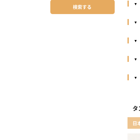
検索する
タ
日