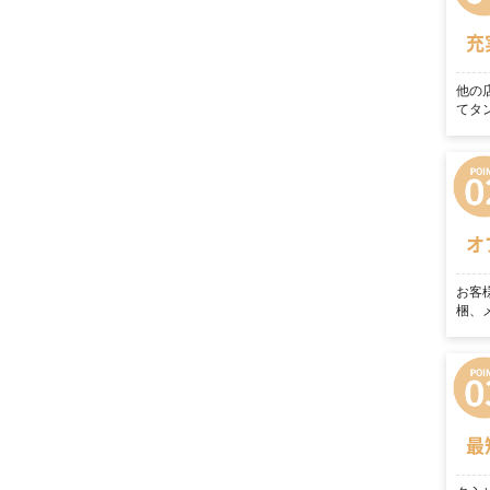
充
他の
てタ
オ
お客
梱、
最