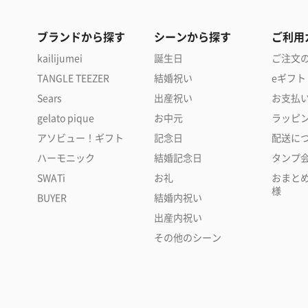
ブランドから探す
シーンから探す
ご利用
kailijumei
誕生日
ご注文
TANGLE TEEZER
結婚祝い
eギフト
Sears
出産祝い
お支払
gelato pique
お中元
ラッピ
アソビュー！ギフト
記念日
配送に
ハーモニック
結婚記念日
タンプ
SWATi
お礼
おまと
様
BUYER
結婚内祝い
出産内祝い
その他のシーン