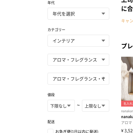
年代
に合
キャ
カテゴリー
プレ
値段
~
配送
お急ぎ便(1日以内に発送)