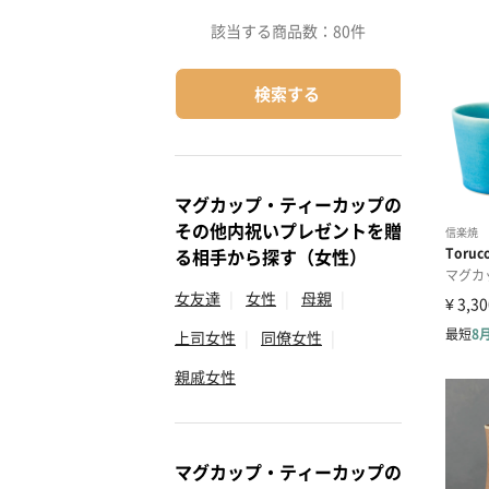
該当する商品数：
80件
検索する
マグカップ・ティーカップの
その他内祝いプレゼントを贈
る相手から探す（女性）
女友達
|
女性
|
母親
|
上司女性
|
同僚女性
|
親戚女性
マグカップ・ティーカップの