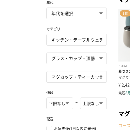
年代
カテゴリー
値段
~
マグ
配送
コー
お急ぎ便(1日以内に発送)