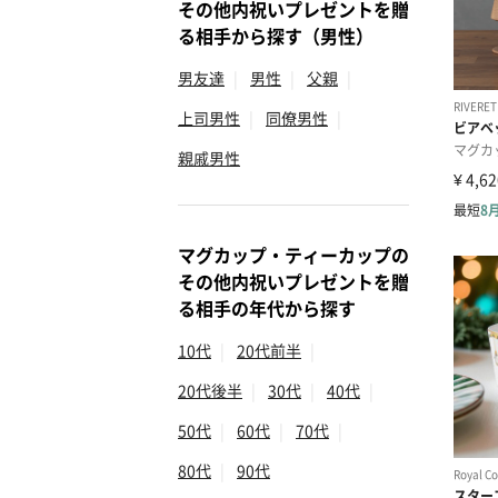
その他内祝いプレゼントを贈
る相手から探す（男性）
男友達
|
男性
|
父親
|
上司男性
|
同僚男性
|
親戚男性
マグカップ・ティーカップの
その他内祝いプレゼントを贈
る相手の年代から探す
10代
|
20代前半
|
20代後半
|
30代
|
40代
|
50代
|
60代
|
70代
|
80代
|
90代