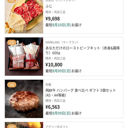
1位
ふじ
精肉・肉加工品
¥9,698
最短
8月10日(月)
お届け
MARBLANC（マーブラン）
2位
あなただけのローストビーフキット（赤身&霜降
り）600g
精肉・肉加工品
¥10,800
最短
8月09日(日)
お届け
肉贈
3位
飛騨牛 ハンバーグ 食べ比べ ギフト 5個セット
(A5・A4等級)
精肉・肉加工品
¥6,563
最短
8月09日(日)
お届け
アデリー冬ギフト
4位