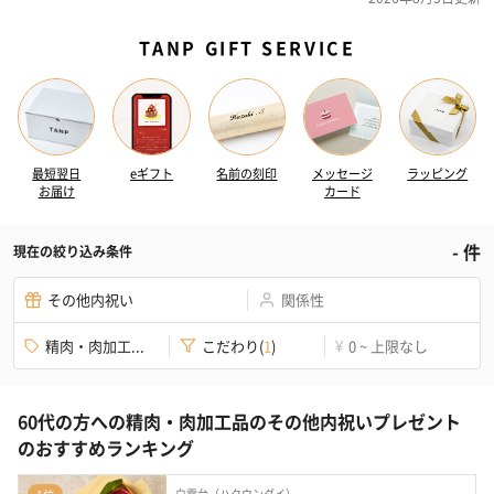
TANP GIFT SERVICE
最短翌日
eギフト
名前の刻印
メッセージ
ラッピング
お届け
カード
-
件
現在の絞り込み条件
その他内祝い
関係性
精肉・肉加工...
こだわり
(
1
)
0 ~ 上限なし
¥
60代の方への精肉・肉加工品のその他内祝いプレゼント
のおすすめランキング
白雲台（ハクウンダイ）