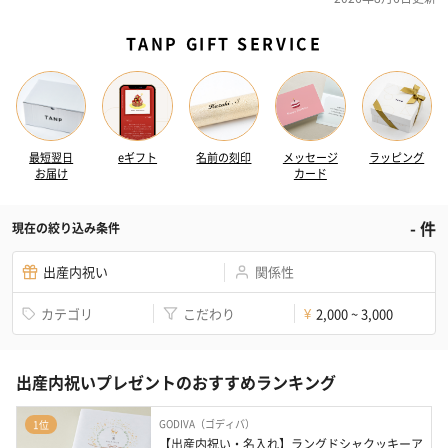
TANP GIFT SERVICE
最短翌日
eギフト
名前の刻印
メッセージ
ラッピング
お届け
カード
-
件
現在の絞り込み条件
出産内祝い
関係性
カテゴリ
こだわり
2,000 ~ 3,000
¥
出産内祝いプレゼントのおすすめランキング
GODIVA（ゴディバ）
1位
【出産内祝い・名入れ】ラングドシャクッキーア