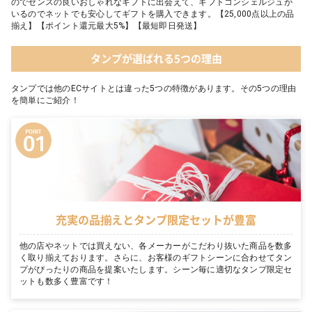
のでセンスの良いおしゃれなギフトに出会えて、ギフトコンシェルジュが
いるのでネットでも安心してギフトを購入できます。【25,000点以上の品
揃え】【ポイント還元最大5%】【最短即日発送】
タンプが選ばれる5つの理由
タンプでは他のECサイトとは違った5つの特徴があります。その5つの理由
を簡単にご紹介！
充実の品揃えとタンプ限定セットが豊富
他の店やネットでは買えない、各メーカーがこだわり抜いた商品を数多
く取り揃えております。さらに、お客様のギフトシーンに合わせてタン
プがぴったりの商品を提案いたします。シーン毎に適切なタンプ限定セ
ットも数多く豊富です！