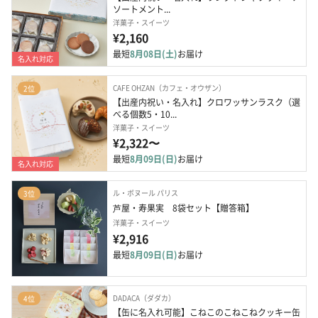
ソートメント...
洋菓子・スイーツ
¥2,160
最短
8月08日(土)
お届け
名入れ対応
CAFE OHZAN（カフェ・オウザン）
2位
【出産内祝い・名入れ】クロワッサンラスク（選
べる個数5・10...
洋菓子・スイーツ
¥2,322〜
最短
8月09日(日)
お届け
名入れ対応
ル・ボヌール パリス
3位
芦屋・寿果実　8袋セット【贈答箱】
洋菓子・スイーツ
¥2,916
最短
8月09日(日)
お届け
DADACA（ダダカ）
4位
【缶に名入れ可能】こねこのこねこねクッキー缶 