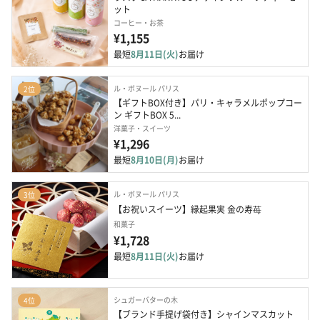
ット
コーヒー・お茶
¥1,155
最短
8月11日(火)
お届け
ル・ボヌール パリス
2位
【ギフトBOX付き】パリ・キャラメルポップコー
ン ギフトBOX 5...
洋菓子・スイーツ
¥1,296
最短
8月10日(月)
お届け
ル・ボヌール パリス
3位
【お祝いスイーツ】縁起果実 金の寿苺
和菓子
¥1,728
最短
8月11日(火)
お届け
シュガーバターの木
4位
【ブランド手提げ袋付き】シャインマスカット 