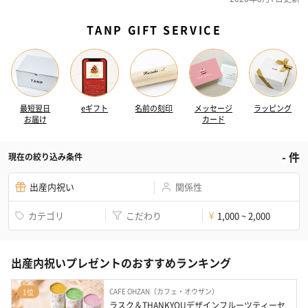
TANP GIFT SERVICE
最短翌日
eギフト
名前の刻印
メッセージ
ラッピング
お届け
カード
-
件
現在の絞り込み条件
出産内祝い
関係性
カテゴリ
こだわり
1,000 ~ 2,000
¥
出産内祝いプレゼントのおすすめランキング
CAFE OHZAN（カフェ・オウザン）
1位
ラスク＆THANKYOUデザインフルーツティーセ