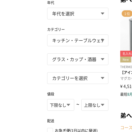
年代
カテゴリー
値段
~
弟へ
配送
コー
お急ぎ便(1日以内に発送)