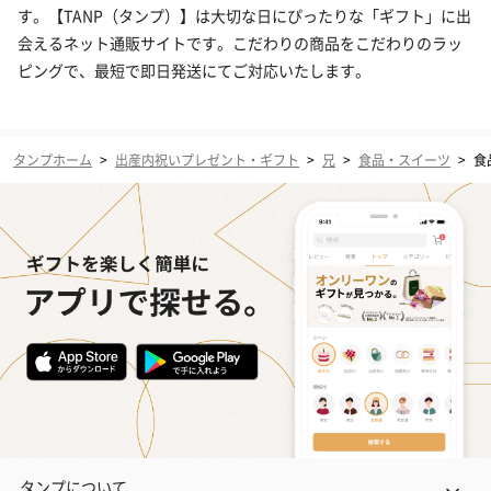
す。【TANP（タンプ）】は大切な日にぴったりな「ギフト」に出
会えるネット通販サイトです。こだわりの商品をこだわりのラッ
ピングで、最短で即日発送にてご対応いたします。
タンプホーム
>
出産内祝いプレゼント・ギフト
>
兄
>
食品・スイーツ
>
食
タンプについて