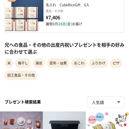
名入れ　CubeRiceGift　6入
食品・その他
¥7,406
最短
8月28日(金)
お届け
兄への食品・その他の出産内祝いプレゼントを相手の好み
に合わせて選ぶ
米
梅干し
海苔
昆布・佃煮
おこわ
ふりかけ
ピザ
加工食品・その他
プレゼント検索結果