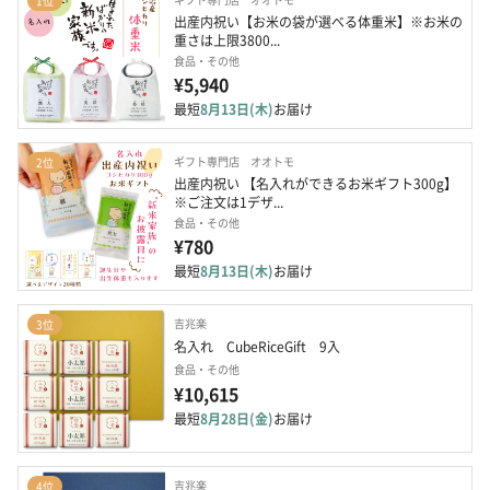
1位
出産内祝い【お米の袋が選べる体重米】※お米の
重さは上限3800...
食品・その他
¥5,940
最短
8月13日(木)
お届け
ギフト専門店 オオトモ
2位
出産内祝い 【名入れができるお米ギフト300g】
※ご注文は1デザ...
食品・その他
¥780
最短
8月13日(木)
お届け
吉兆楽
3位
名入れ　CubeRiceGift　9入
食品・その他
¥10,615
最短
8月28日(金)
お届け
吉兆楽
4位