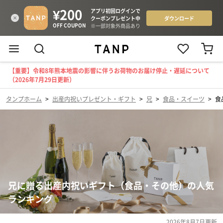
【重要】令和8年熊本地震の影響に伴うお荷物のお届け停止・遅延について
（2026年7月29日更新）
タンプホーム
>
出産内祝いプレゼント・ギフト
>
兄
>
食品・スイーツ
>
食
兄に贈る出産内祝いギフト（食品・その他）の人気
ランキング
2026年8月7日
更新