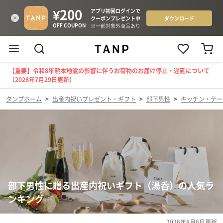
【重要】令和8年熊本地震の影響に伴うお荷物のお届け停止・遅延について
（2026年7月29日更新）
タンプホーム
>
出産内祝いプレゼント・ギフト
>
部下男性
>
キッチン・テー
部下男性に贈る出産内祝いギフト（湯呑）の人気ラ
ンキング
2026年8月6日
更新