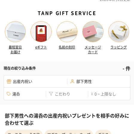
TANP GIFT SERVICE
最短翌日
eギフト
名前の刻印
メッセージ
ラッピング
お届け
カード
-
件
現在の絞り込み条件
出産内祝い
部下男性
湯呑
こだわり
0 ~ 上限なし
¥
部下男性への湯呑の出産内祝いプレゼントを相手の好みに
合わせて選ぶ