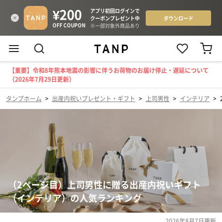
【重要】令和8年熊本地震の影響に伴うお荷物のお届け停止・遅延について
（2026年7月29日更新）
タンプホーム
>
出産内祝いプレゼント・ギフト
>
上司男性
>
インテリア
>
（2ページ目）上司男性に贈る出産内祝いギフト
（インテリア）の人気ランキング
2026年8月7日
更新