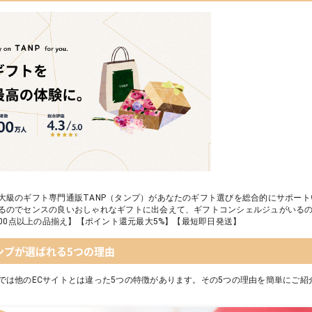
大級のギフト専門通販TANP（タンプ）があなたのギフト選びを総合的にサポー
るのでセンスの良いおしゃれなギフトに出会えて、ギフトコンシェルジュがいる
,000点以上の品揃え】【ポイント還元最大5%】【最短即日発送】
ンプが選ばれる5つの理由
では他のECサイトとは違った5つの特徴があります。その5つの理由を簡単にご紹