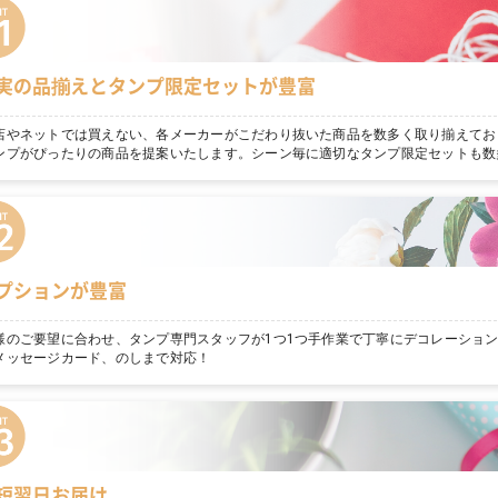
実の品揃えとタンプ限定セットが豊富
店やネットでは買えない、各メーカーがこだわり抜いた商品を数多く取り揃えてお
ンプがぴったりの商品を提案いたします。シーン毎に適切なタンプ限定セットも数
プションが豊富
様のご要望に合わせ、タンプ専門スタッフが1つ1つ手作業で丁寧にデコレーショ
メッセージカード、のしまで対応！
短翌日お届け