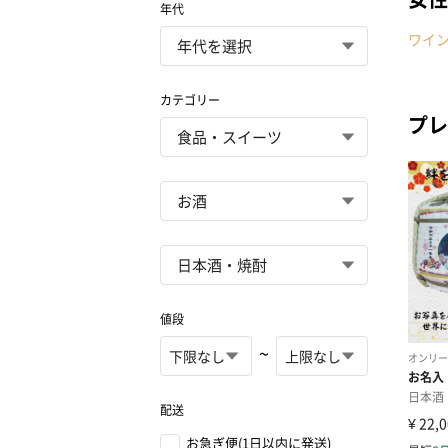
年代
ワイ
カテゴリー
プレ
値段
~
配送
お急ぎ便(1日以内に発送)