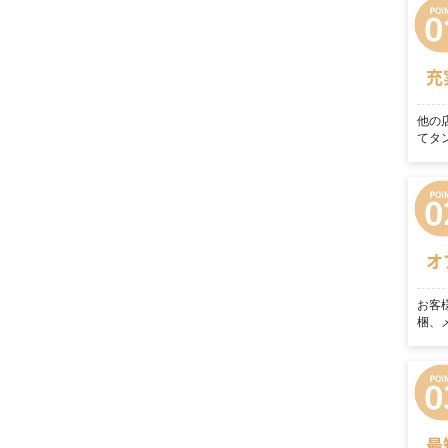
充
他の
てタ
オ
お客
梱、
最