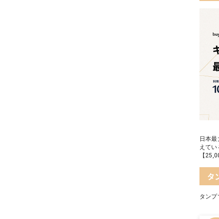
日本最
えてい
【25
タ
タンプ