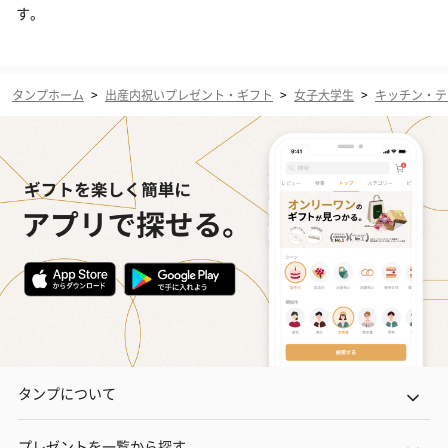
す。
タンプホーム
>
出産内祝いプレゼント・ギフト
>
女子大学生
>
キッチン・テ
タンプについて
プレゼントを一覧から探す