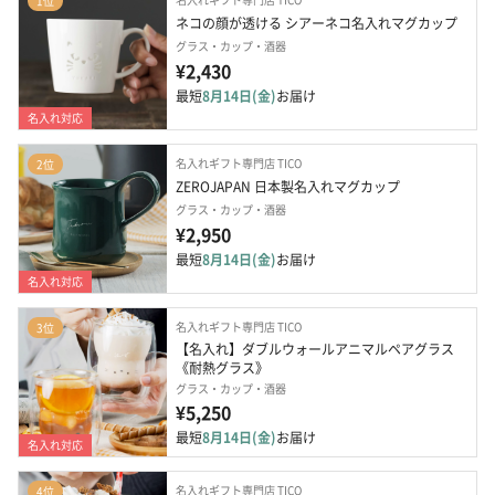
1位
ネコの顔が透ける シアーネコ名入れマグカップ
グラス・カップ・酒器
¥2,430
最短
8月14日(金)
お届け
名入れ対応
名入れギフト専門店 TICO
2位
ZEROJAPAN 日本製名入れマグカップ
グラス・カップ・酒器
¥2,950
最短
8月14日(金)
お届け
名入れ対応
名入れギフト専門店 TICO
3位
【名入れ】ダブルウォールアニマルペアグラス
《耐熱グラス》
グラス・カップ・酒器
¥5,250
最短
8月14日(金)
お届け
名入れ対応
名入れギフト専門店 TICO
4位