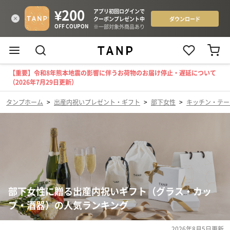
【重要】令和8年熊本地震の影響に伴うお荷物のお届け停止・遅延について
（2026年7月29日更新）
タンプホーム
>
出産内祝いプレゼント・ギフト
>
部下女性
>
キッチン・テー
部下女性に贈る出産内祝いギフト（グラス・カッ
プ・酒器）の人気ランキング
2026年8月5日
更新