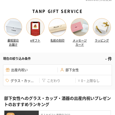
TANP GIFT SERVICE
最短翌日
eギフト
名前の刻印
メッセージ
ラッピング
お届け
カード
-
件
現在の絞り込み条件
出産内祝い
部下女性
グラス・カッ...
こだわり
0 ~ 上限なし
¥
部下女性へのグラス・カップ・酒器の出産内祝いプレゼン
トのおすすめランキング
名入れギフト専門店 TICO