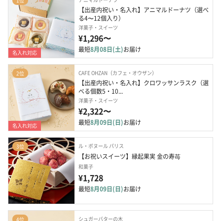
1位
【出産内祝い・名入れ】アニマルドーナツ（選べ
る4〜12個入り）
洋菓子・スイーツ
¥1,296〜
最短
8月08日(土)
お届け
名入れ対応
CAFE OHZAN（カフェ・オウザン）
2位
【出産内祝い・名入れ】クロワッサンラスク（選
べる個数5・10...
洋菓子・スイーツ
¥2,322〜
最短
8月09日(日)
お届け
名入れ対応
ル・ボヌール パリス
3位
【お祝いスイーツ】縁起果実 金の寿苺
和菓子
¥1,728
最短
8月09日(日)
お届け
シュガーバターの木
4位