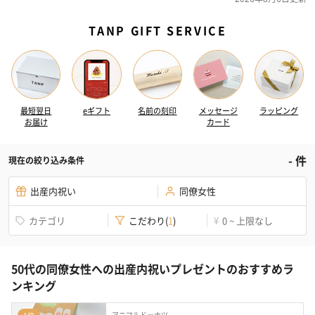
TANP GIFT SERVICE
最短翌日
eギフト
名前の刻印
メッセージ
ラッピング
お届け
カード
-
件
現在の絞り込み条件
出産内祝い
同僚女性
カテゴリ
こだわり
(
1
)
0 ~ 上限なし
¥
50代の同僚女性への出産内祝いプレゼントのおすすめラ
ンキング
アニマルドーナツ