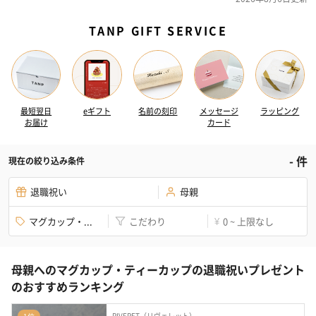
TANP GIFT SERVICE
最短翌日
eギフト
名前の刻印
メッセージ
ラッピング
お届け
カード
-
件
現在の絞り込み条件
退職祝い
母親
マグカップ・...
こだわり
0 ~ 上限なし
¥
母親へのマグカップ・ティーカップの退職祝いプレゼント
のおすすめランキング
RIVERET（リヴェレット）