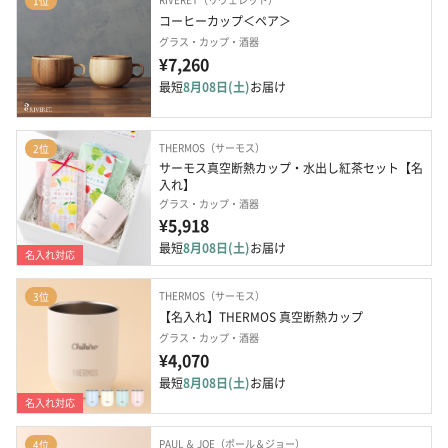
1位
コーヒーカップ＜ペア＞
グラス・カップ・酒器
¥7,260
最短
8月08日(土)
お届け
THERMOS（サーモス）
2位
サーモス真空断熱カップ・水出し紅茶セット【名
入れ】
グラス・カップ・酒器
¥5,918
最短
8月08日(土)
お届け
名入れ対応
THERMOS（サーモス）
3位
【名入れ】THERMOS 真空断熱カップ
グラス・カップ・酒器
¥4,070
最短
8月08日(土)
お届け
名入れ対応
PAUL ＆ JOE（ポール＆ジョー）
4位