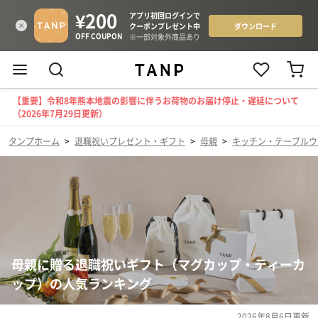
【重要】令和8年熊本地震の影響に伴うお荷物のお届け停止・遅延について
（2026年7月29日更新）
タンプホーム
>
退職祝いプレゼント・ギフト
>
母親
>
キッチン・テーブルウ
母親に贈る退職祝いギフト（マグカップ・ティーカ
ップ）の人気ランキング
2026年8月6日
更新