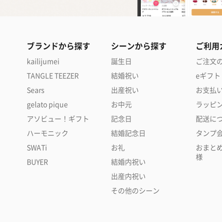
ブランドから探す
シーンから探す
ご利用
kailijumei
誕生日
ご注文
TANGLE TEEZER
結婚祝い
eギフト
Sears
出産祝い
お支払
gelato pique
お中元
ラッピ
アソビュー！ギフト
記念日
配送に
ハーモニック
結婚記念日
タンプ
SWATi
お礼
おまと
様
BUYER
結婚内祝い
出産内祝い
その他のシーン