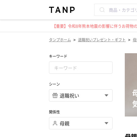
【重要】令和8年熊本地震の影響に伴うお荷物のお
>
>
タンプホーム
退職祝いプレゼント・ギフト
母
キーワード
シーン
関係性
母親