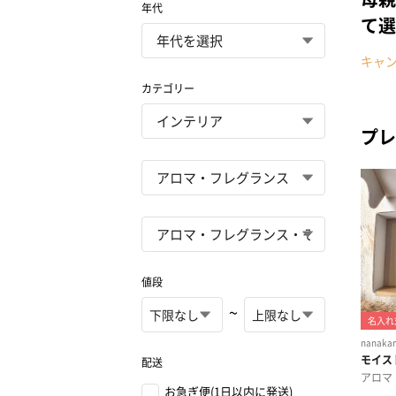
年代
て選
キャ
カテゴリー
プレ
値段
~
配送
お急ぎ便(1日以内に発送)