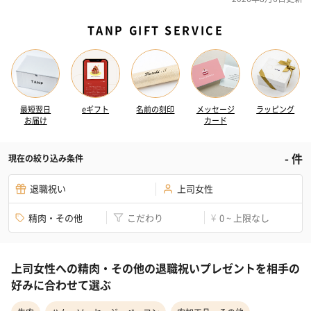
TANP GIFT SERVICE
最短翌日
eギフト
名前の刻印
メッセージ
ラッピング
お届け
カード
-
件
現在の絞り込み条件
退職祝い
上司女性
精肉・その他
こだわり
0 ~ 上限なし
¥
上司女性への精肉・その他の退職祝いプレゼントを相手の
好みに合わせて選ぶ