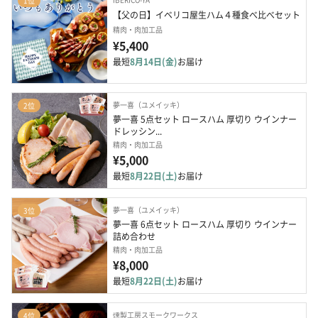
1位
【父の日】イベリコ屋生ハム４種食べ比べセット
精肉・肉加工品
¥5,400
最短
8月14日(金)
お届け
夢一喜（ユメイッキ）
2位
夢一喜 5点セット ロースハム 厚切り ウインナー 
ドレッシン...
精肉・肉加工品
¥5,000
最短
8月22日(土)
お届け
夢一喜（ユメイッキ）
3位
夢一喜 6点セット ロースハム 厚切り ウインナー  
詰め合わせ
精肉・肉加工品
¥8,000
最短
8月22日(土)
お届け
燻製工房スモークワークス
4位