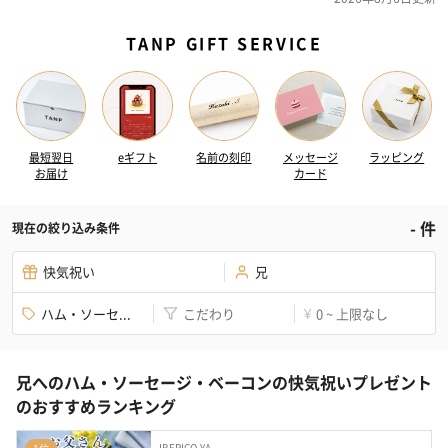
TANP GIFT SERVICE
最短翌日
eギフト
名前の刻印
メッセージ
ラッピング
お届け
カード
-
件
現在の絞り込み条件
快気祝い
兄
ハム・ソーセ...
こだわり
0 ~ 上限なし
¥
兄へのハム・ソーセージ・ベーコンの快気祝いプレゼント
のおすすめランキング
IBERICO-YA