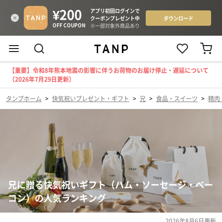
【重要】令和8年熊本地震の影響に伴うお荷物のお届け停止・遅延について
（2026年7月29日更新）
タンプホーム
>
快気祝いプレゼント・ギフト
>
兄
>
食品・スイーツ
>
精肉
兄に贈る快気祝いギフト（ハム・ソーセージ・ベー
コン）の人気ランキング
2026年8月6日
更新