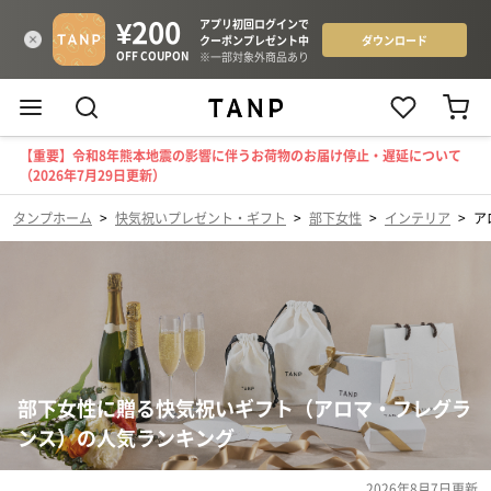
【重要】令和8年熊本地震の影響に伴うお荷物のお届け停止・遅延について
（2026年7月29日更新）
タンプホーム
>
快気祝いプレゼント・ギフト
>
部下女性
>
インテリア
>
ア
部下女性に贈る快気祝いギフト（アロマ・フレグラ
ンス）の人気ランキング
2026年8月7日
更新