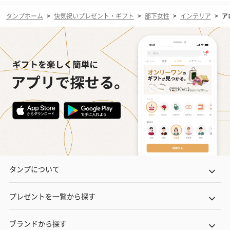
タンプホーム
>
快気祝いプレゼント・ギフト
>
部下女性
>
インテリア
>
ア
タンプについて
プレゼントを一覧から探す
ブランドから探す