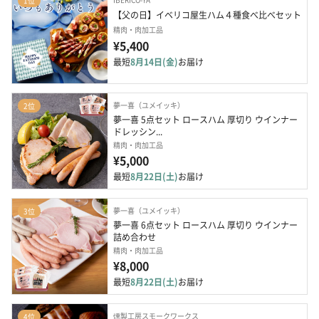
1位
【父の日】イベリコ屋生ハム４種食べ比べセット
精肉・肉加工品
¥5,400
最短
8月14日(金)
お届け
夢一喜（ユメイッキ）
2位
夢一喜 5点セット ロースハム 厚切り ウインナー 
ドレッシン...
精肉・肉加工品
¥5,000
最短
8月22日(土)
お届け
夢一喜（ユメイッキ）
3位
夢一喜 6点セット ロースハム 厚切り ウインナー  
詰め合わせ
精肉・肉加工品
¥8,000
最短
8月22日(土)
お届け
燻製工房スモークワークス
4位