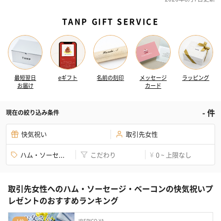
TANP GIFT SERVICE
最短翌日
eギフト
名前の刻印
メッセージ
ラッピング
お届け
カード
-
件
現在の絞り込み条件
快気祝い
取引先女性
ハム・ソーセ...
こだわり
0 ~ 上限なし
¥
取引先女性へのハム・ソーセージ・ベーコンの快気祝いプ
レゼントのおすすめランキング
IBERICO-YA