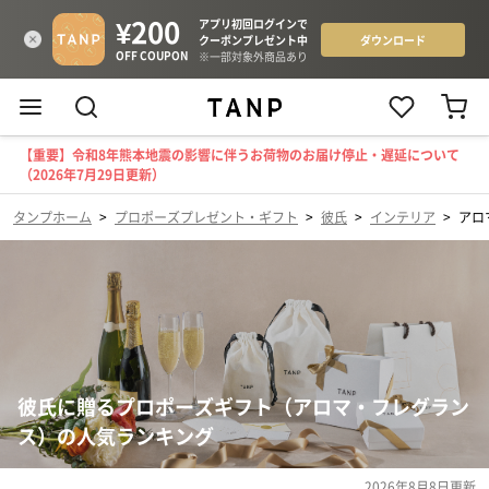
【重要】令和8年熊本地震の影響に伴うお荷物のお届け停止・遅延について
（2026年7月29日更新）
タンプホーム
>
プロポーズプレゼント・ギフト
>
彼氏
>
インテリア
>
アロ
彼氏に贈るプロポーズギフト（アロマ・フレグラン
ス）の人気ランキング
2026年8月8日
更新