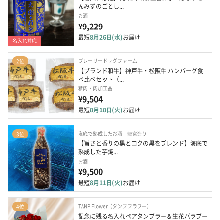
んみずのごとし...
お酒
¥9,229
最短
8月26日(水)
お届け
名入れ対応
プレーリードッグファーム
2位
【ブランド和牛】神戸牛・松阪牛 ハンバーグ食
べ比べセット（...
精肉・肉加工品
¥9,504
最短
8月18日(火)
お届け
海底で熟成したお酒 龍宮造り
3位
【旨さと香りの黒とコクの黒をブレンド】海底で
熟成した芋焼...
お酒
¥9,500
最短
8月11日(火)
お届け
TANP Flower（タンプフラワー）
4位
記念に残る名入れペアタンブラー＆生花バラブー