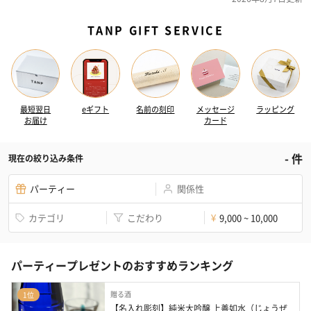
TANP GIFT SERVICE
最短翌日
eギフト
名前の刻印
メッセージ
ラッピング
お届け
カード
-
件
現在の絞り込み条件
パーティー
関係性
カテゴリ
こだわり
9,000 ~ 10,000
¥
パーティープレゼントのおすすめランキング
贈る酒
1位
【名入れ彫刻】純米大吟醸 上善如水（じょうぜ