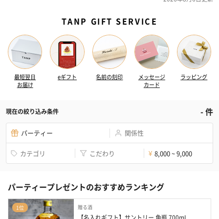
TANP GIFT SERVICE
最短翌日
eギフト
名前の刻印
メッセージ
ラッピング
お届け
カード
-
件
現在の絞り込み条件
パーティー
関係性
カテゴリ
こだわり
8,000 ~ 9,000
¥
パーティープレゼントのおすすめランキング
贈る酒
1位
【名入れギフト】サントリー 角瓶 700mL