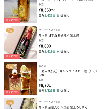
お酒
¥8,360〜
最短
8月23日(日)
お届け
名入れ対応
プレミアムギフト嵐
2位
名入れ 日本酒 特別純米 富士錦
お酒
¥8,800
最短
8月19日(水)
お届け
名入れ対応
贈る酒
3位
【名入れ彫刻】 キリンウイスキー 陸（りく） 
500ml
お酒
¥8,701
最短
8月23日(日)
お届け
名入れ対応
プレミアムギフト嵐
4位
名入れ 金箔入り 米焼酎 富士のしずく