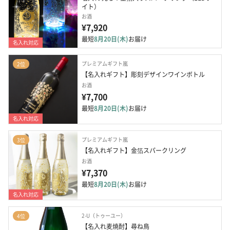
イト）
お酒
¥7,920
最短
8月20日(木)
お届け
名入れ対応
プレミアムギフト嵐
2位
【名入れギフト】彫刻デザインワインボトル
お酒
¥7,700
最短
8月20日(木)
お届け
名入れ対応
プレミアムギフト嵐
3位
【名入れギフト】金箔スパークリング
お酒
¥7,370
最短
8月20日(木)
お届け
名入れ対応
2-U（トゥーユー）
4位
【名入れ麦焼酎】尋ね鳥