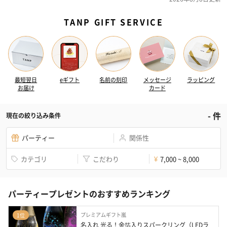
TANP GIFT SERVICE
最短翌日
eギフト
名前の刻印
メッセージ
ラッピング
お届け
カード
-
件
現在の絞り込み条件
パーティー
関係性
カテゴリ
こだわり
7,000 ~ 8,000
¥
パーティープレゼントのおすすめランキング
プレミアムギフト嵐
1位
名入れ 光る！金箔入りスパークリング（LEDラ