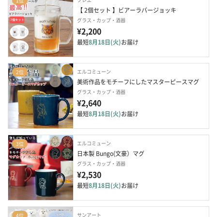
1位
【 2個セット 】ビアーラバージョッキ
グラス・カップ・酒器
¥2,200
最短
8月18日(火)
お届け
エルコミューン
2位
美術作品をモチーフにしたマスターピースマグ
グラス・カップ・酒器
¥2,640
最短
8月18日(火)
お届け
エルコミューン
3位
日本製 Bungo(文豪）マグ
グラス・カップ・酒器
¥2,530
最短
8月18日(火)
お届け
サンアート
4位