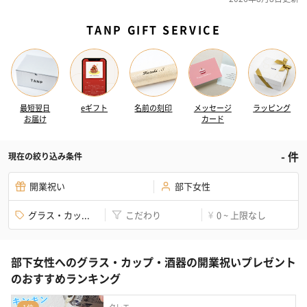
TANP GIFT SERVICE
最短翌日
eギフト
名前の刻印
メッセージ
ラッピング
お届け
カード
-
件
現在の絞り込み条件
開業祝い
部下女性
グラス・カッ...
こだわり
0 ~ 上限なし
¥
部下女性へのグラス・カップ・酒器の開業祝いプレゼント
のおすすめランキング
クレエ