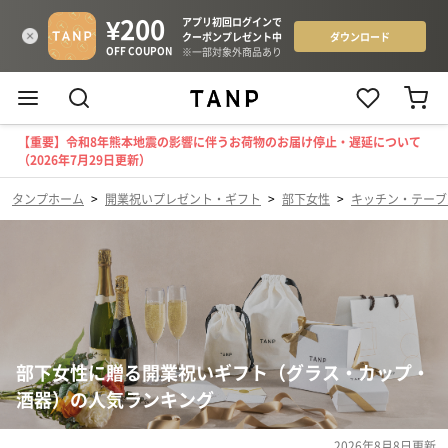
【重要】令和8年熊本地震の影響に伴うお荷物のお届け停止・遅延について
（2026年7月29日更新）
タンプホーム
>
開業祝いプレゼント・ギフト
>
部下女性
>
キッチン・テーブ
部下女性に贈る開業祝いギフト（グラス・カップ・
酒器）の人気ランキング
2026年8月8日
更新